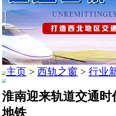
主页
>
西轨之窗
>
行业
淮南迎来轨道交通时
地铁