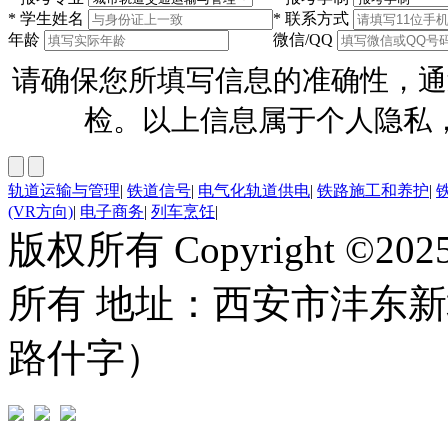
*
学生姓名
*
联系方式
年龄
微信/QQ
请确保您所填写信息的准确性，通
检。以上信息属于个人隐私
轨道运输与管理
|
铁道信号
|
电气化轨道供电
|
铁路施工和养护
|
(VR方向)
|
电子商务
|
列车烹饪
|
版权所有 Copyright ©
所有 地址：西安市沣东
路什字）