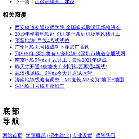
下一篇：
连徐高铁开工建设
相关阅读
西安轨道交通技师学院-全国多式联运现场推进会
2019年坐着地铁赶飞机 第一条到机场地铁线开工
预留地铁1号线4号线线位
广州地铁九号线成功下穿武广高铁
到2030年 深圳将有32条地铁《深圳市轨道交通线网
南京地铁5号线正式开工，最快2021年建成
昨天才开通3条地铁 广州明年要再通4新线!
武汉机场线、6号线今天开通试运营
济南地铁线略有调整：M1变长 M2改为“地下+地面
深地铁11号线开夜班车
底 部
导 航
网站首页
|
学院概况
|
招生就业
|
专业设置
|
师资队伍