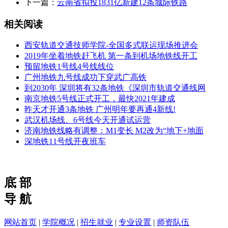
下一篇：
云南省拟投1831亿新建12条城际铁路
相关阅读
西安轨道交通技师学院-全国多式联运现场推进会
2019年坐着地铁赶飞机 第一条到机场地铁线开工
预留地铁1号线4号线线位
广州地铁九号线成功下穿武广高铁
到2030年 深圳将有32条地铁《深圳市轨道交通线网
南京地铁5号线正式开工，最快2021年建成
昨天才开通3条地铁 广州明年要再通4新线!
武汉机场线、6号线今天开通试运营
济南地铁线略有调整：M1变长 M2改为“地下+地面
深地铁11号线开夜班车
底 部
导 航
网站首页
|
学院概况
|
招生就业
|
专业设置
|
师资队伍